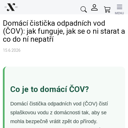
Přejít
na
Nákupní
obsah
košík
Domácí čistička odpadních vod
(ČOV): jak funguje, jak se o ni starat a
co do ní nepatří
15.6.2026
Co je to domácí ČOV?
Domácí čistička odpadních vod (ČOV) čistí
splaškovou vodu z domácnosti tak, aby se
mohla bezpečně vrátit zpět do přírody.