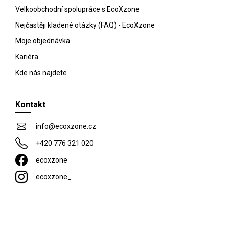
Velkoobchodní spolupráce s EcoXzone
Nejčastěji kladené otázky (FAQ) - EcoXzone
Moje objednávka
Kariéra
Kde nás najdete
Kontakt
info
@
ecoxzone.cz
+420 776 321 020
ecoxzone
ecoxzone_