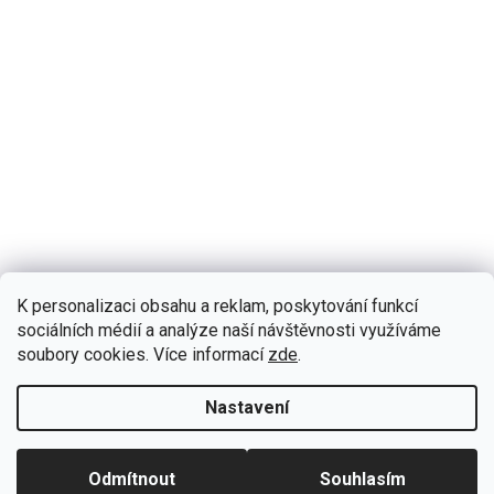
K personalizaci obsahu a reklam, poskytování funkcí
sociálních médií a analýze naší návštěvnosti využíváme
soubory cookies. Více informací
zde
.
Nastavení
Copyright 2026
EcoXzone
. Všechna práva vyhrazena.
Upravit
nastavení cookies
Odmítnout
Souhlasím