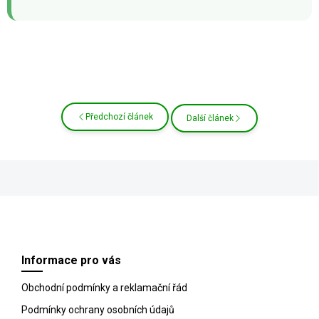
Předchozí článek
Další článek
Z
á
p
Informace pro vás
a
t
Obchodní podmínky a reklamační řád
í
Podmínky ochrany osobních údajů