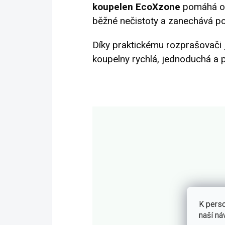
koupelen EcoXzone
pomáhá od
běžné nečistoty a zanechává p
Díky praktickému rozprašovači 
koupelny rychlá, jednoduchá a 
K perso
naší ná