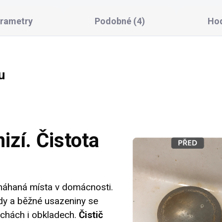
arametry
Podobné (4)
Hod
u
zí. Čistota
máhaná místa v domácnosti.
dy a běžné usazeniny se
prchách i obkladech.
Čistič