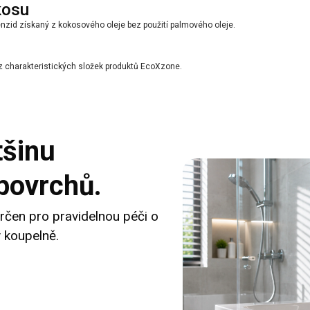
kosu
tenzid získaný z kokosového oleje bez použití palmového oleje.
 z charakteristických složek produktů EcoXzone.
tšinu
povrchů.
rčen pro pravidelnou péči o
 koupelně.