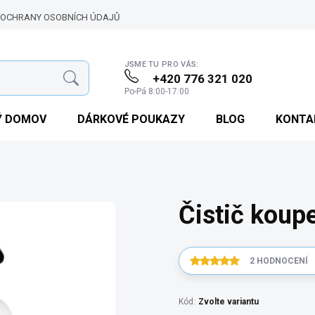
 OCHRANY OSOBNÍCH ÚDAJŮ
ĚJI KLADENÉ OTÁZKY (FAQ) - ECOXZONE
JSME TU PRO VÁS:
+420 776 321 020
Hledat
Po-Pá 8:00-17:00
Ý DOMOV
DÁRKOVÉ POUKAZY
BLOG
KONTA
Čistič koup
2 HODNOCENÍ
Kód:
Zvolte variantu