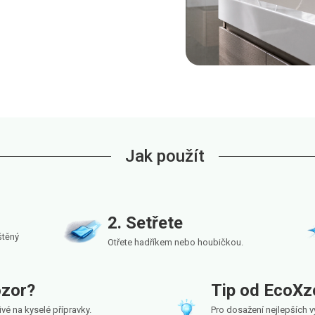
Jak použít
2. Setřete
štěný
Otřete hadříkem nebo houbičkou.
ozor?
Tip od EcoXz
ivé na kyselé přípravky.
Pro dosažení nejlepších 