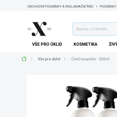
Přejít
OBCHODNÍ PODMÍNKY A REKLAMAČNÍ ŘÁD
PODMÍNKY
na
obsah
VELKOOBCHODNÍ SPOLUPRÁCE S ECOXZONE
NEJČAST
MOJE OBJEDNÁVKA
KARIÉRA
KDE NÁS NAJDETE
VŠE PRO ÚKLID
KOSMETIKA
ŽIV
Domů
Vše pro úklid
Čistič koupelen - 500ml