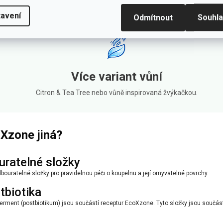
Snadná aplikace
avení
Odmítnout
Souhl
Stačí nastříkat a setřít.
Více variant vůní
Citron & Tea Tree nebo vůně inspirovaná žvýkačkou.
oXzone jiná?
uratelné složky
bouratelné složky pro pravidelnou péči o koupelnu a její omyvatelné povrchy.
tbiotika
ý ferment (postbiotikum) jsou součástí receptur EcoXzone. Tyto složky jsou součást