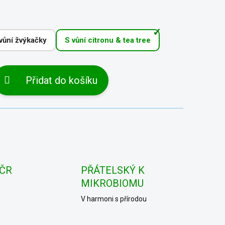
vůní žvýkačky
S vůní citronu & tea tree
Přidat do košíku
 ČR
PŘÁTELSKÝ K
MIKROBIOMU
V harmoni s přírodou