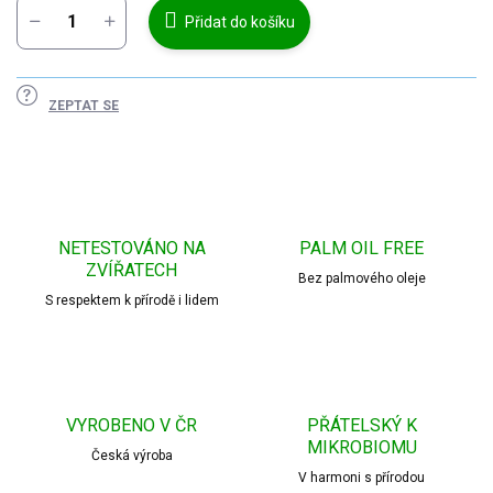
Přidat do košíku
ZEPTAT SE
NETESTOVÁNO NA
PALM OIL FREE
ZVÍŘATECH
Bez palmového oleje
S respektem k přírodě i lidem
VYROBENO V ČR
PŘÁTELSKÝ K
MIKROBIOMU
Česká výroba
V harmoni s přírodou