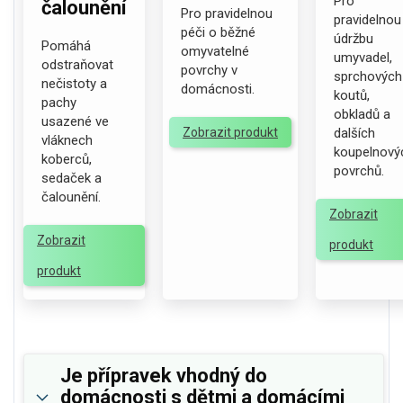
Pro
čalounění
Pro pravidelnou
pravidelnou
péči o běžné
údržbu
Pomáhá
omyvatelné
umyvadel,
odstraňovat
povrchy v
sprchových
nečistoty a
domácnosti.
koutů,
pachy
obkladů a
usazené ve
Zobrazit produkt
dalších
vláknech
koupelnový
koberců,
povrchů.
sedaček a
čalounění.
Zobrazit
Zobrazit
produkt
produkt
Je přípravek vhodný do
domácnosti s dětmi a domácími