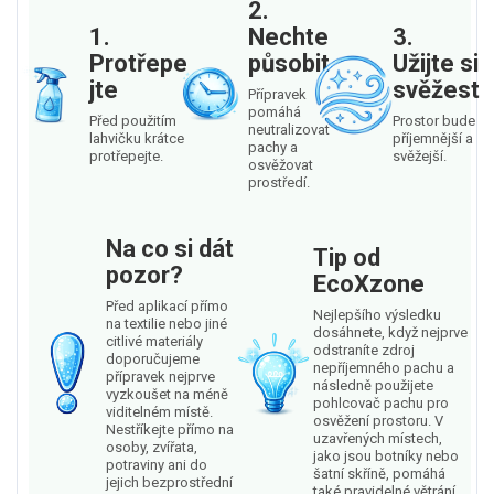
2.
1.
Nechte
3.
Protřepe
působit
Užijte si
jte
svěžest
Přípravek
pomáhá
Před použitím
Prostor bude
neutralizovat
lahvičku krátce
příjemnější a
pachy a
protřepejte.
svěžejší.
osvěžovat
prostředí.
Na co si dát
Tip od
pozor?
EcoXzone
Před aplikací přímo
Nejlepšího výsledku
na textilie nebo jiné
dosáhnete, když nejprve
citlivé materiály
odstraníte zdroj
doporučujeme
nepříjemného pachu a
přípravek nejprve
následně použijete
vyzkoušet na méně
pohlcovač pachu pro
viditelném místě.
osvěžení prostoru. V
Nestříkejte přímo na
uzavřených místech,
osoby, zvířata,
jako jsou botníky nebo
potraviny ani do
šatní skříně, pomáhá
jejich bezprostřední
také pravidelné větrání.