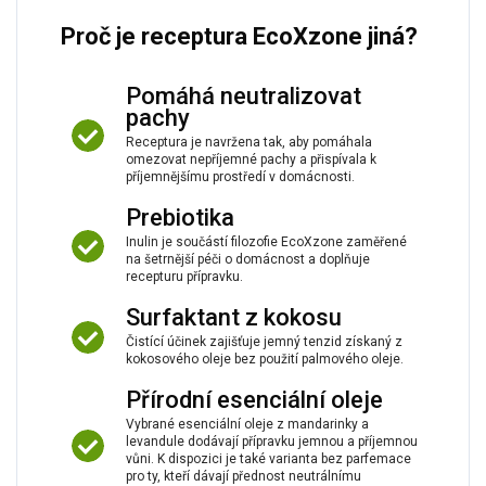
Proč je receptura EcoXzone jiná?
Pomáhá neutralizovat
pachy
Receptura je navržena tak, aby pomáhala
omezovat nepříjemné pachy a přispívala k
příjemnějšímu prostředí v domácnosti.
Prebiotika
Inulin je součástí filozofie EcoXzone zaměřené
na šetrnější péči o domácnost a doplňuje
recepturu přípravku.
Surfaktant z kokosu
Čistící účinek zajišťuje jemný tenzid získaný z
kokosového oleje bez použití palmového oleje.
Přírodní esenciální oleje
Vybrané esenciální oleje z mandarinky a
levandule dodávají přípravku jemnou a příjemnou
vůni. K dispozici je také varianta bez parfemace
pro ty, kteří dávají přednost neutrálnímu