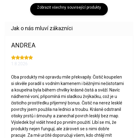
Zobrazit všechny související produkty
ANDREA
1.8.2026
Oba produkty mě opravdu mile překvapily. Čistič koupelen
si skvěle poradil s vodním kamenem i běžnými nečistotami
a koupelna byla během chvilky krásně čistá a svěží. Navíc
nádherně voní, připomíná mi sladkou žvýkačku, což je u
čisticího prostředku příjemný bonus. Čistič na nerez lesklé
povrchy jsem použila na lednici a troubu. Krásně odstranil
otisky prstů i šmouhy a zanechal povrch lesklý bez map.
Výsledek byl vidět hned po prvním použití. Líbí se mi, že
produkty nejen fungují, ale zároveň se s nimi dobře
pracuje. Za mě určitě doporučuji všem, kdo chtějí mít