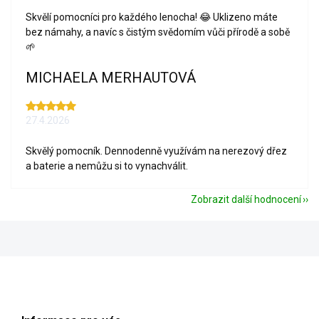
Skvělí pomocníci pro každého lenocha! 😂 Uklizeno máte
bez námahy, a navíc s čistým svědomím vůči přírodě a sobě
🌱
MICHAELA MERHAUTOVÁ
27.4.2026
Skvělý pomocník. Dennodenně využívám na nerezový dřez
a baterie a nemůžu si to vynachválit.
Zobrazit další hodnocení
Z
á
p