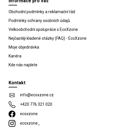
Informace pro vás
a
t
Obchodní podmínky a reklamační řád
í
Podmínky ochrany osobních údajů
Velkoobchodní spolupráce s EcoXzone
Nejčastěji kladené otázky (FAQ) - EcoXzone
Moje objednávka
Kariéra
Kde nás najdete
Kontakt
info
@
ecoxzone.cz
+420 776 321 020
ecoxzone
ecoxzone_