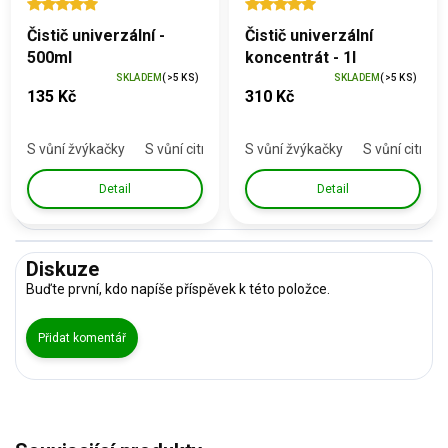
Čistič univerzální -
Čistič univerzální
500ml
koncentrát - 1l
SKLADEM
(>5 KS)
SKLADEM
(>5 KS)
135 Kč
310 Kč
S vůní žvýkačky
S vůní citronu & tea tree
S vůní žvýkačky
Bez parfemace
S vůní citronu
Detail
Detail
Diskuze
Buďte první, kdo napíše příspěvek k této položce.
Přidat komentář