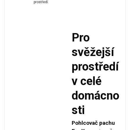
prostředí.
Pro
svěžejší
prostředí
v celé
domácno
sti
Pohlcovač pachu