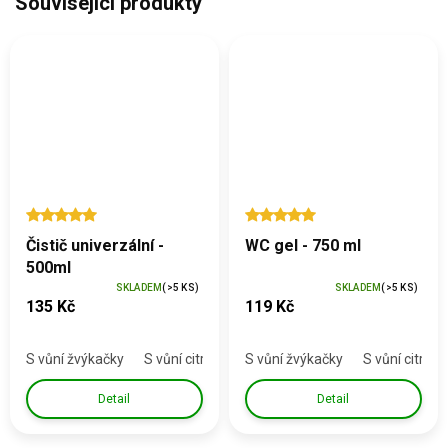
Související produkty
Čistič univerzální -
WC gel - 750 ml
500ml
SKLADEM
(>5 KS)
SKLADEM
(>5 KS)
135 Kč
119 Kč
S vůní žvýkačky
S vůní citronu & tea tree
S vůní žvýkačky
Bez parfemace
S vůní citronu
Detail
Detail