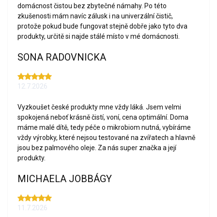
domácnost čistou bez zbytečné námahy. Po této
zkušenosti mám navíc zálusk i na univerzální čistič,
protože pokud bude fungovat stejně dobře jako tyto dva
produkty, určitě si najde stálé místo v mé domácnosti.
SONA RADOVNICKA
12.7.2026
Vyzkoušet české produkty mne vždy láká. Jsem velmi
spokojená neboť krásně čistí, voní, cena optimální. Doma
máme malé dítě, tedy péče o mikrobiom nutná, vybíráme
vždy výrobky, které nejsou testované na zvířatech a hlavně
jsou bez palmového oleje. Za nás super značka a její
produkty.
MICHAELA JOBBÁGY
11.7.2026